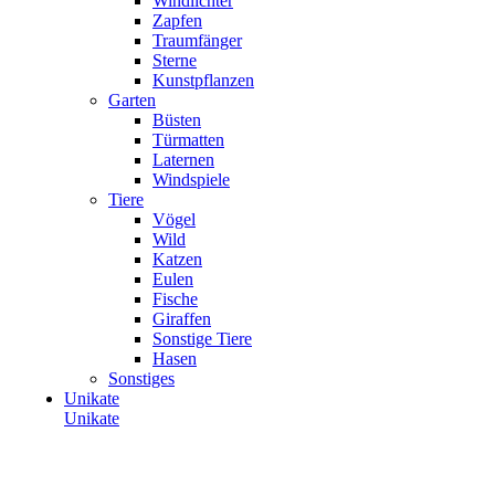
Windlichter
Zapfen
Traumfänger
Sterne
Kunstpflanzen
Garten
Büsten
Türmatten
Laternen
Windspiele
Tiere
Vögel
Wild
Katzen
Eulen
Fische
Giraffen
Sonstige Tiere
Hasen
Sonstiges
Unikate
Unikate