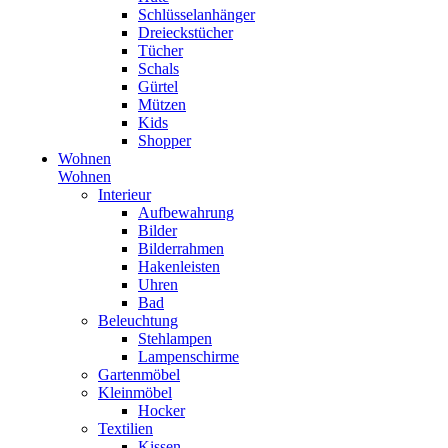
Schlüsselanhänger
Dreieckstücher
Tücher
Schals
Gürtel
Mützen
Kids
Shopper
Wohnen
Wohnen
Interieur
Aufbewahrung
Bilder
Bilderrahmen
Hakenleisten
Uhren
Bad
Beleuchtung
Stehlampen
Lampenschirme
Gartenmöbel
Kleinmöbel
Hocker
Textilien
Kissen