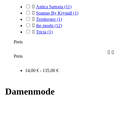

Antica Sartoria
(11)

Soamas By Krystall
(1)

Ternberger
(1)

the moshi
(12)

Tricia
(1)
Preis


Preis
14,00 € - 135,00 €
Damenmode