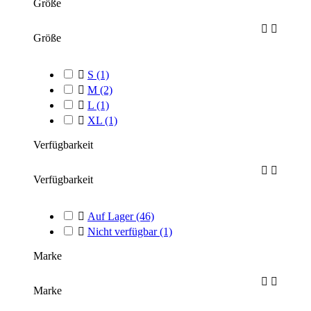
Größe


Größe

S
(1)

M
(2)

L
(1)

XL
(1)
Verfügbarkeit


Verfügbarkeit

Auf Lager
(46)

Nicht verfügbar
(1)
Marke


Marke