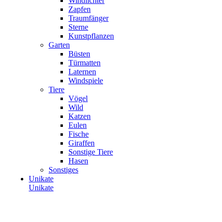
Windlichter
Zapfen
Traumfänger
Sterne
Kunstpflanzen
Garten
Büsten
Türmatten
Laternen
Windspiele
Tiere
Vögel
Wild
Katzen
Eulen
Fische
Giraffen
Sonstige Tiere
Hasen
Sonstiges
Unikate
Unikate