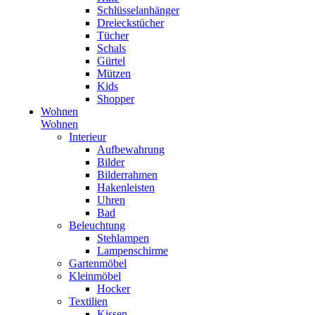
Schlüsselanhänger
Dreieckstücher
Tücher
Schals
Gürtel
Mützen
Kids
Shopper
Wohnen
Wohnen
Interieur
Aufbewahrung
Bilder
Bilderrahmen
Hakenleisten
Uhren
Bad
Beleuchtung
Stehlampen
Lampenschirme
Gartenmöbel
Kleinmöbel
Hocker
Textilien
Kissen