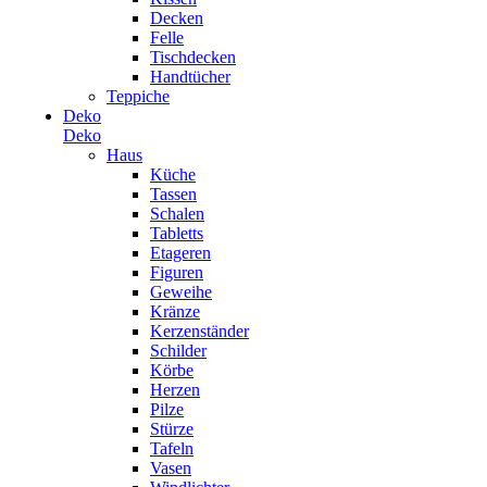
Decken
Felle
Tischdecken
Handtücher
Teppiche
Deko
Deko
Haus
Küche
Tassen
Schalen
Tabletts
Etageren
Figuren
Geweihe
Kränze
Kerzenständer
Schilder
Körbe
Herzen
Pilze
Stürze
Tafeln
Vasen