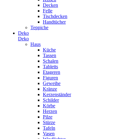
Decken
Felle
Tischdecken
Handtücher
Teppiche
Deko
Deko
Haus
Küche
Tassen
Schalen
Tabletts
Etageren
Figuren
Geweihe
Kränze
Kerzenständer
Schilder
Körbe
Herzen
Pilze
Stürze
Tafeln
Vasen