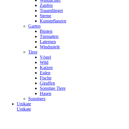
Windlichter
Zapfen
Traumfänger
Sterne
Kunstpflanzen
Garten
Büsten
Türmatten
Laternen
Windspiele
Tiere
Vögel
Wild
Katzen
Eulen
Fische
Giraffen
Sonstige Tiere
Hasen
Sonstiges
Unikate
Unikate