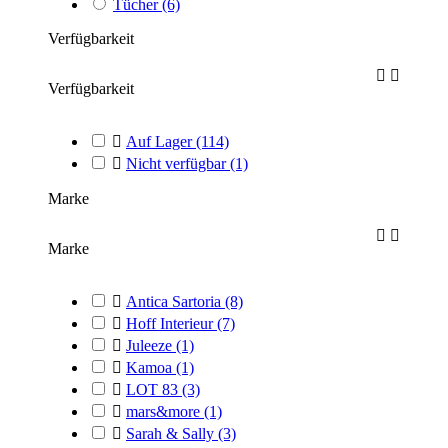
Tücher
(6)
Verfügbarkeit


Verfügbarkeit

Auf Lager
(114)

Nicht verfügbar
(1)
Marke


Marke

Antica Sartoria
(8)

Hoff Interieur
(7)

Juleeze
(1)

Kamoa
(1)

LOT 83
(3)

mars&more
(1)

Sarah & Sally
(3)