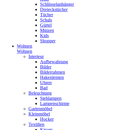
Schlüsselanhänger
Dreieckstücher
Tücher
Schals
Gürtel
Mützen
Kids
Shopper
Wohnen
Wohnen
Interieur
Aufbewahrung
Bilder
Bilderrahmen
Hakenleisten
Uhren
Bad
Beleuchtung
Stehlampen
Lampenschirme
Gartenmöbel
Kleinmöbel
Hocker
Textilien
Kissen