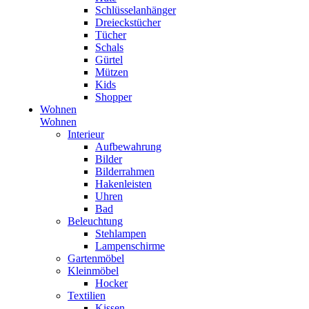
Schlüsselanhänger
Dreieckstücher
Tücher
Schals
Gürtel
Mützen
Kids
Shopper
Wohnen
Wohnen
Interieur
Aufbewahrung
Bilder
Bilderrahmen
Hakenleisten
Uhren
Bad
Beleuchtung
Stehlampen
Lampenschirme
Gartenmöbel
Kleinmöbel
Hocker
Textilien
Kissen