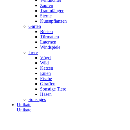
Windlichter
Zapfen
Traumfänger
Sterne
Kunstpflanzen
Garten
Büsten
Türmatten
Laternen
Windspiele
Tiere
Vögel
Wild
Katzen
Eulen
Fische
Giraffen
Sonstige Tiere
Hasen
Sonstiges
Unikate
Unikate