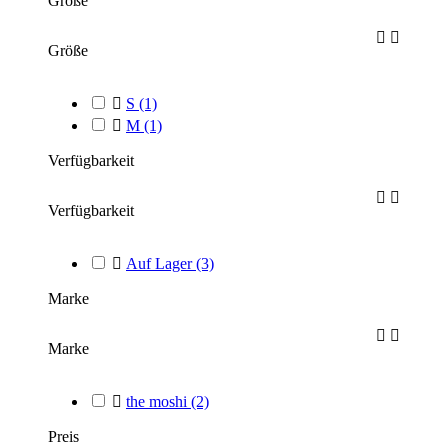
Größe


Größe

S
(1)

M
(1)
Verfügbarkeit


Verfügbarkeit

Auf Lager
(3)
Marke


Marke

the moshi
(2)
Preis