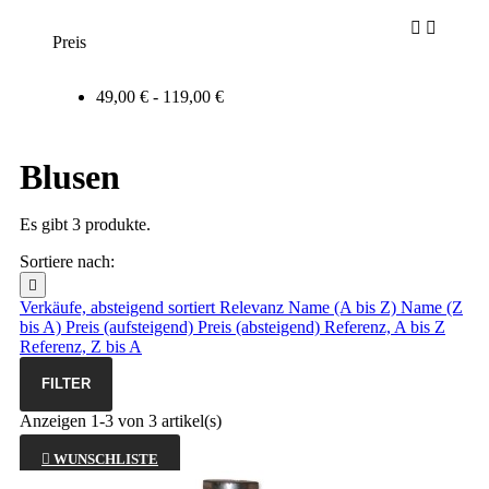


Preis
49,00 € - 119,00 €
Blusen
Es gibt 3 produkte.
Sortiere nach:

Verkäufe, absteigend sortiert
Relevanz
Name (A bis Z)
Name (Z
bis A)
Preis (aufsteigend)
Preis (absteigend)
Referenz, A bis Z
Referenz, Z bis A
FILTER
Anzeigen 1-3 von 3 artikel(s)

WUNSCHLISTE