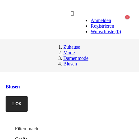
0
Anmelden
Registrieren
Wunschliste
(
0
)
Zuhause
Mode
Damenmode
Blusen
Blusen

OK
Filtern nach