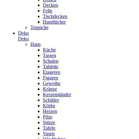
Decken
Felle
Tischdecken
Handtücher
Teppiche
Deko
Deko
Haus
Küche
Tassen
Schalen
Tabletts
Etageren
Figuren
Geweihe
Kränze
Kerzenständer
Schilder
Körbe
Herzen
Pilze
Stürze
Tafeln
Vasen