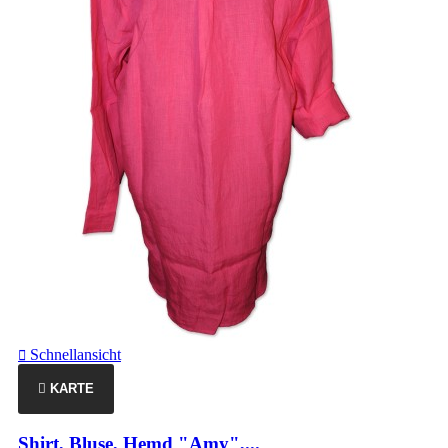
Schnellansicht

KARTE
Shirt, Bluse, Hemd "Amy",...