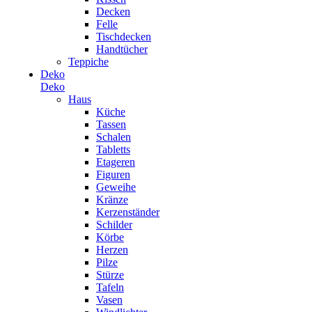
Decken
Felle
Tischdecken
Handtücher
Teppiche
Deko
Deko
Haus
Küche
Tassen
Schalen
Tabletts
Etageren
Figuren
Geweihe
Kränze
Kerzenständer
Schilder
Körbe
Herzen
Pilze
Stürze
Tafeln
Vasen