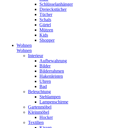
Schlüsselanhänger
Dreieckstücher
Tücher
Schals
Gürtel
Mützen
Kids
Shopper
Wohnen
Wohnen
Interieur
Aufbewahrung
Bilder
Bilderrahmen
Hakenleisten
Uhren
Bad
Beleuchtung
Stehlampen
Lampenschirme
Gartenmöbel
Kleinmöbel
Hocker
Textilien
Kissen