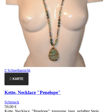
Schnellansicht

KARTE
Kette, Necklace "Penelope"
Schmuck
59,00 €
Kette, Necklace "Penelope", turquoise, lang, gefaßter Stein,