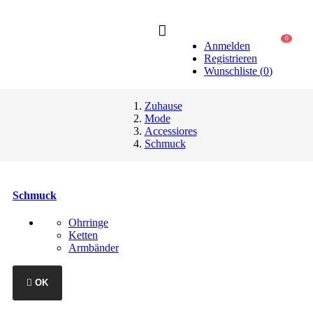
0
Anmelden
Registrieren
Wunschliste
(
0
)
Zuhause
Mode
Accessiores
Schmuck
Schmuck
Ohrringe
Ketten
Armbänder

OK