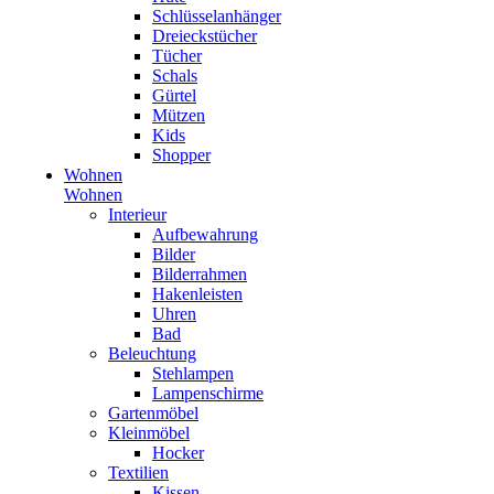
Schlüsselanhänger
Dreieckstücher
Tücher
Schals
Gürtel
Mützen
Kids
Shopper
Wohnen
Wohnen
Interieur
Aufbewahrung
Bilder
Bilderrahmen
Hakenleisten
Uhren
Bad
Beleuchtung
Stehlampen
Lampenschirme
Gartenmöbel
Kleinmöbel
Hocker
Textilien
Kissen