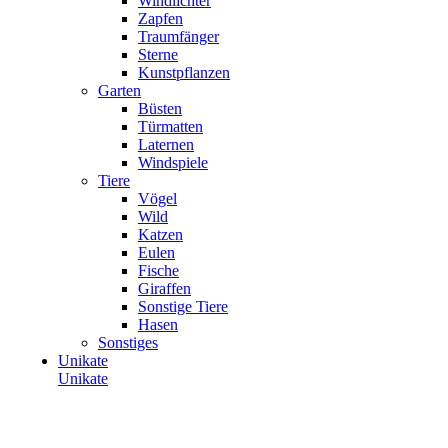
Windlichter
Zapfen
Traumfänger
Sterne
Kunstpflanzen
Garten
Büsten
Türmatten
Laternen
Windspiele
Tiere
Vögel
Wild
Katzen
Eulen
Fische
Giraffen
Sonstige Tiere
Hasen
Sonstiges
Unikate
Unikate