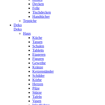
Decken
Felle
Tischdecken
Handtücher
Teppiche
Deko
Deko
Haus
Küche
Tassen
Schalen
Tabletts
Etageren
Figuren
Geweihe
Kränze
Kerzenständer
Schilder
Körbe
Herzen
Pilze
Stürze
Tafeln
Vasen