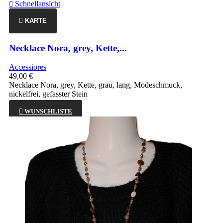
Schnellansicht

KARTE
Necklace Nora, grey, Kette,...
Accessiores
49,00 €
Necklace Nora, grey, Kette, grau, lang, Modeschmuck,
nickelfrei, gefasster Stein

WUNSCHLISTE