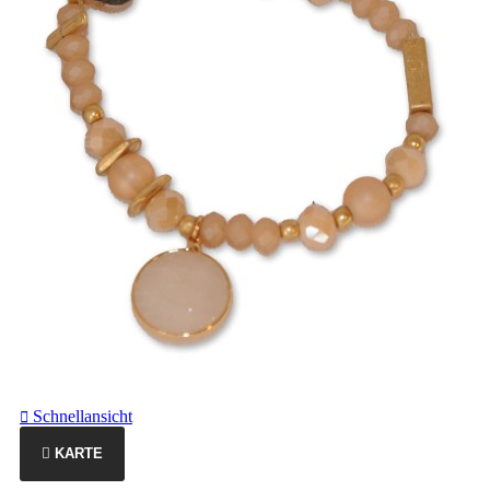
Schnellansicht

KARTE