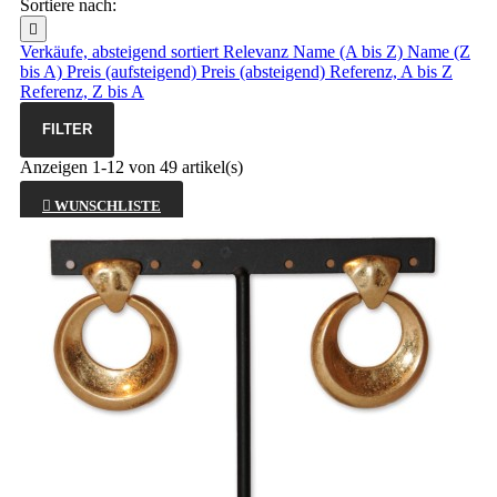
Sortiere nach:

Verkäufe, absteigend sortiert
Relevanz
Name (A bis Z)
Name (Z
bis A)
Preis (aufsteigend)
Preis (absteigend)
Referenz, A bis Z
Referenz, Z bis A
FILTER
Anzeigen 1-12 von 49 artikel(s)

WUNSCHLISTE