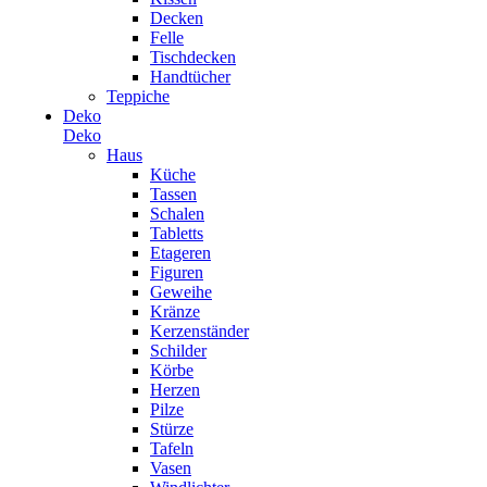
Decken
Felle
Tischdecken
Handtücher
Teppiche
Deko
Deko
Haus
Küche
Tassen
Schalen
Tabletts
Etageren
Figuren
Geweihe
Kränze
Kerzenständer
Schilder
Körbe
Herzen
Pilze
Stürze
Tafeln
Vasen