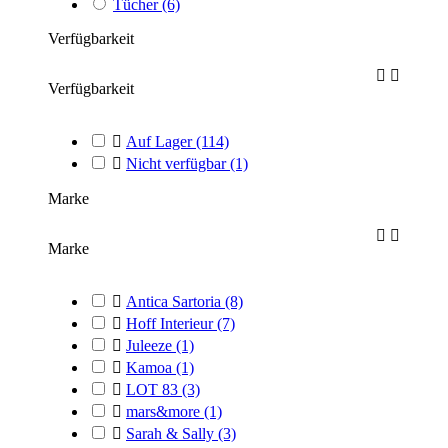
Tücher
(6)
Verfügbarkeit


Verfügbarkeit

Auf Lager
(114)

Nicht verfügbar
(1)
Marke


Marke

Antica Sartoria
(8)

Hoff Interieur
(7)

Juleeze
(1)

Kamoa
(1)

LOT 83
(3)

mars&more
(1)

Sarah & Sally
(3)