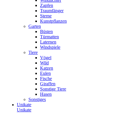
Windlichter
Zapfen
Traumfänger
Sterne
Kunstpflanzen
Garten
Büsten
Türmatten
Laternen
Windspiele
Tiere
Vögel
Wild
Katzen
Eulen
Fische
Giraffen
Sonstige Tiere
Hasen
Sonstiges
Unikate
Unikate