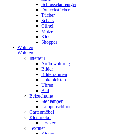
Schlüsselanhänger
Dreieckstücher
Tücher
Schals
Gürtel
Mützen
Kids
Shopper
Wohnen
Wohnen
Interieur
Aufbewahrung
Bilder
Bilderrahmen
Hakenleisten
Uhren
Bad
Beleuchtung
Stehlampen
Lampenschirme
Gartenmöbel
Kleinmöbel
Hocker
Textilien
Kissen