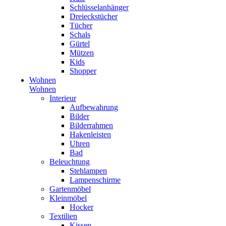
Schlüsselanhänger
Dreieckstücher
Tücher
Schals
Gürtel
Mützen
Kids
Shopper
Wohnen
Wohnen
Interieur
Aufbewahrung
Bilder
Bilderrahmen
Hakenleisten
Uhren
Bad
Beleuchtung
Stehlampen
Lampenschirme
Gartenmöbel
Kleinmöbel
Hocker
Textilien
Kissen