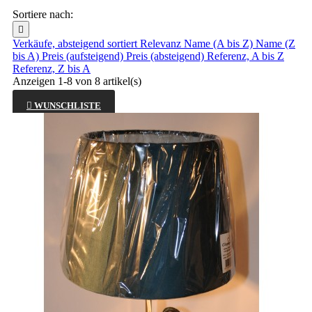
Sortiere nach:

Verkäufe, absteigend sortiert
Relevanz
Name (A bis Z)
Name (Z
bis A)
Preis (aufsteigend)
Preis (absteigend)
Referenz, A bis Z
Referenz, Z bis A
Anzeigen 1-8 von 8 artikel(s)

WUNSCHLISTE