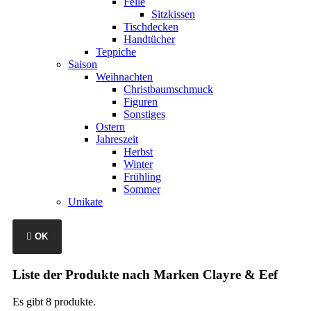
Felle
Sitzkissen
Tischdecken
Handtücher
Teppiche
Saison
Weihnachten
Christbaumschmuck
Figuren
Sonstiges
Ostern
Jahreszeit
Herbst
Winter
Frühling
Sommer
Unikate

OK
Liste der Produkte nach Marken Clayre & Eef
Es gibt 8 produkte.