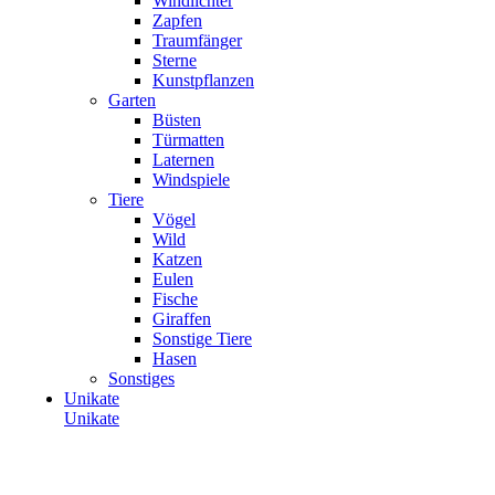
Windlichter
Zapfen
Traumfänger
Sterne
Kunstpflanzen
Garten
Büsten
Türmatten
Laternen
Windspiele
Tiere
Vögel
Wild
Katzen
Eulen
Fische
Giraffen
Sonstige Tiere
Hasen
Sonstiges
Unikate
Unikate