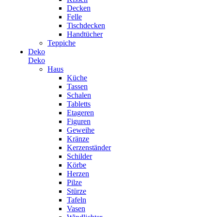
Decken
Felle
Tischdecken
Handtücher
Teppiche
Deko
Deko
Haus
Küche
Tassen
Schalen
Tabletts
Etageren
Figuren
Geweihe
Kränze
Kerzenständer
Schilder
Körbe
Herzen
Pilze
Stürze
Tafeln
Vasen