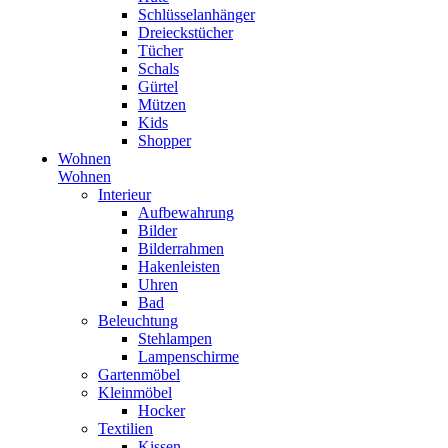
Schlüsselanhänger
Dreieckstücher
Tücher
Schals
Gürtel
Mützen
Kids
Shopper
Wohnen
Wohnen
Interieur
Aufbewahrung
Bilder
Bilderrahmen
Hakenleisten
Uhren
Bad
Beleuchtung
Stehlampen
Lampenschirme
Gartenmöbel
Kleinmöbel
Hocker
Textilien
Kissen