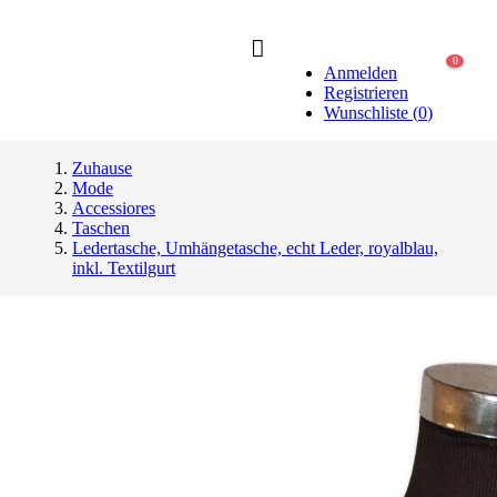
0
Anmelden
Registrieren
Wunschliste
(
0
)
Zuhause
Mode
Accessiores
Taschen
Ledertasche, Umhängetasche, echt Leder, royalblau,
inkl. Textilgurt