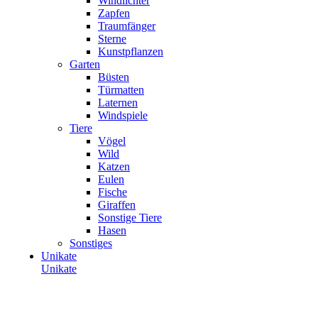
Windlichter
Zapfen
Traumfänger
Sterne
Kunstpflanzen
Garten
Büsten
Türmatten
Laternen
Windspiele
Tiere
Vögel
Wild
Katzen
Eulen
Fische
Giraffen
Sonstige Tiere
Hasen
Sonstiges
Unikate
Unikate