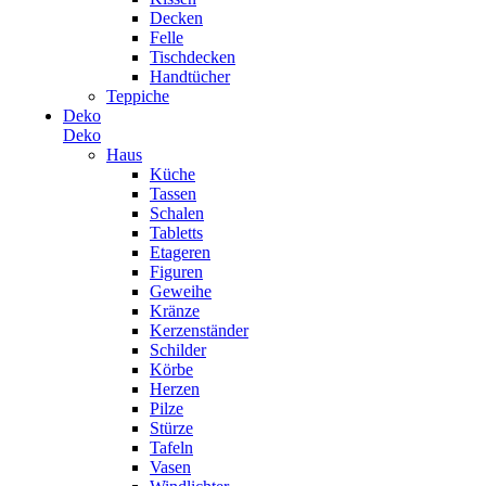
Decken
Felle
Tischdecken
Handtücher
Teppiche
Deko
Deko
Haus
Küche
Tassen
Schalen
Tabletts
Etageren
Figuren
Geweihe
Kränze
Kerzenständer
Schilder
Körbe
Herzen
Pilze
Stürze
Tafeln
Vasen