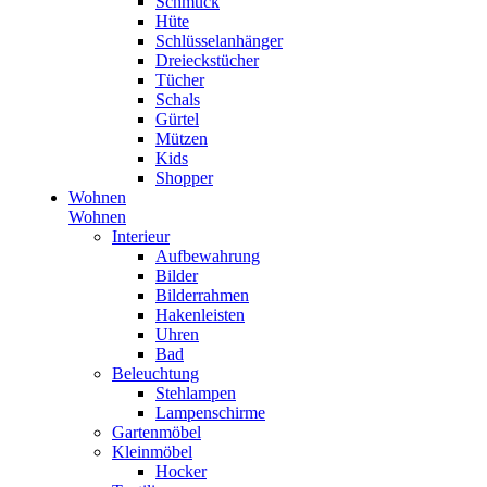
Schmuck
Hüte
Schlüsselanhänger
Dreieckstücher
Tücher
Schals
Gürtel
Mützen
Kids
Shopper
Wohnen
Wohnen
Interieur
Aufbewahrung
Bilder
Bilderrahmen
Hakenleisten
Uhren
Bad
Beleuchtung
Stehlampen
Lampenschirme
Gartenmöbel
Kleinmöbel
Hocker