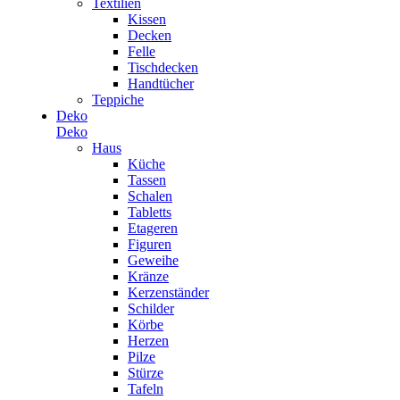
Textilien
Kissen
Decken
Felle
Tischdecken
Handtücher
Teppiche
Deko
Deko
Haus
Küche
Tassen
Schalen
Tabletts
Etageren
Figuren
Geweihe
Kränze
Kerzenständer
Schilder
Körbe
Herzen
Pilze
Stürze
Tafeln