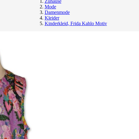
Zuhause
Mode
Damenmode
Kleider
Kinderkleid, Frida Kahlo Motiv