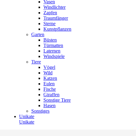
Vasen
Windlichter
Zapfen
Traumfänger
Sterne
Kunstpflanzen
Garten
Büsten
Türmatten
Laternen
Windspiele
Tiere
Vögel
Wild
Katzen
Eulen
Fische
Giraffen
Sonstige Tiere
Hasen
Sonstiges
Unikate
Unikate