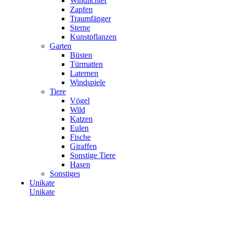
Windlichter
Zapfen
Traumfänger
Sterne
Kunstpflanzen
Garten
Büsten
Türmatten
Laternen
Windspiele
Tiere
Vögel
Wild
Katzen
Eulen
Fische
Giraffen
Sonstige Tiere
Hasen
Sonstiges
Unikate
Unikate