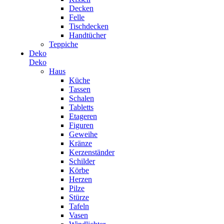
Decken
Felle
Tischdecken
Handtücher
Teppiche
Deko
Deko
Haus
Küche
Tassen
Schalen
Tabletts
Etageren
Figuren
Geweihe
Kränze
Kerzenständer
Schilder
Körbe
Herzen
Pilze
Stürze
Tafeln
Vasen