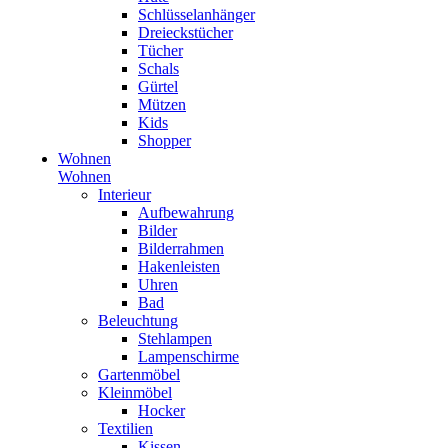
Schlüsselanhänger
Dreieckstücher
Tücher
Schals
Gürtel
Mützen
Kids
Shopper
Wohnen
Wohnen
Interieur
Aufbewahrung
Bilder
Bilderrahmen
Hakenleisten
Uhren
Bad
Beleuchtung
Stehlampen
Lampenschirme
Gartenmöbel
Kleinmöbel
Hocker
Textilien
Kissen