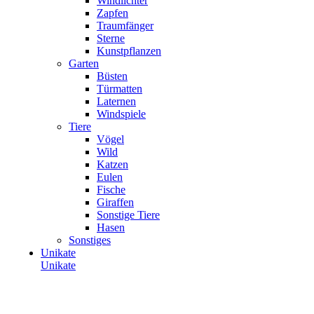
Windlichter
Zapfen
Traumfänger
Sterne
Kunstpflanzen
Garten
Büsten
Türmatten
Laternen
Windspiele
Tiere
Vögel
Wild
Katzen
Eulen
Fische
Giraffen
Sonstige Tiere
Hasen
Sonstiges
Unikate
Unikate