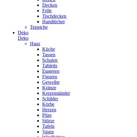
Decken
Felle
Tischdecken
Handtücher
Teppiche
Deko
Deko
Haus
Küche
Tassen
Schalen
Tabletts
Etageren
Figuren
Geweihe
Kränze
Kerzenständer
Schilder
Körbe
Herzen
Pilze
Stürze
Tafeln
Vasen