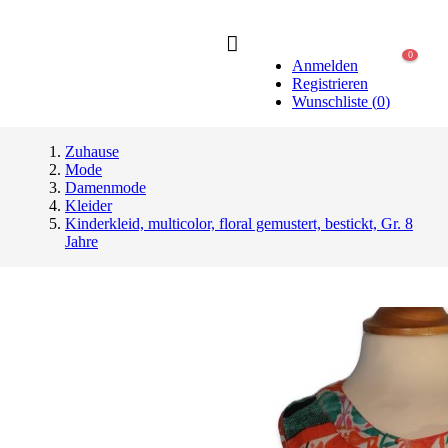
0
Anmelden
Registrieren
Wunschliste
(
0
)
Zuhause
Mode
Damenmode
Kleider
Kinderkleid, multicolor, floral gemustert, bestickt, Gr. 8
Jahre