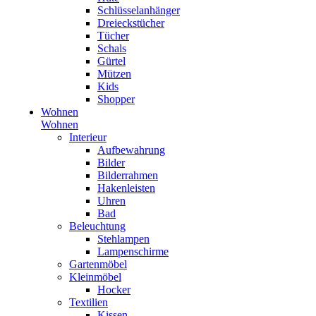
Schlüsselanhänger
Dreieckstücher
Tücher
Schals
Gürtel
Mützen
Kids
Shopper
Wohnen
Wohnen
Interieur
Aufbewahrung
Bilder
Bilderrahmen
Hakenleisten
Uhren
Bad
Beleuchtung
Stehlampen
Lampenschirme
Gartenmöbel
Kleinmöbel
Hocker
Textilien
Kissen