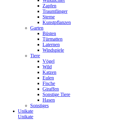
Windlichter
Zapfen
Traumfänger
Sterne
Kunstpflanzen
Garten
Büsten
Türmatten
Laternen
Windspiele
Tiere
Vögel
Wild
Katzen
Eulen
Fische
Giraffen
Sonstige Tiere
Hasen
Sonstiges
Unikate
Unikate