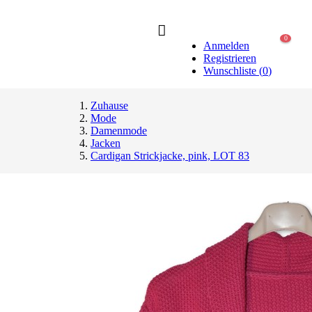
0
Anmelden
Registrieren
Wunschliste
(
0
)
Zuhause
Mode
Damenmode
Jacken
Cardigan Strickjacke, pink, LOT 83