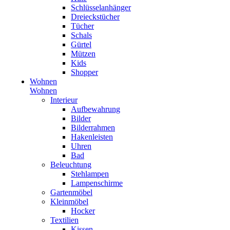
Schlüsselanhänger
Dreieckstücher
Tücher
Schals
Gürtel
Mützen
Kids
Shopper
Wohnen
Wohnen
Interieur
Aufbewahrung
Bilder
Bilderrahmen
Hakenleisten
Uhren
Bad
Beleuchtung
Stehlampen
Lampenschirme
Gartenmöbel
Kleinmöbel
Hocker
Textilien
Kissen