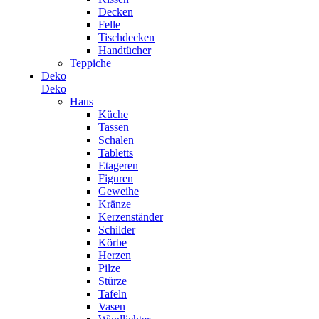
Decken
Felle
Tischdecken
Handtücher
Teppiche
Deko
Deko
Haus
Küche
Tassen
Schalen
Tabletts
Etageren
Figuren
Geweihe
Kränze
Kerzenständer
Schilder
Körbe
Herzen
Pilze
Stürze
Tafeln
Vasen