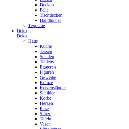
Decken
Felle
Tischdecken
Handtücher
Teppiche
Deko
Deko
Haus
Küche
Tassen
Schalen
Tabletts
Etageren
Figuren
Geweihe
Kränze
Kerzenständer
Schilder
Körbe
Herzen
Pilze
Stürze
Tafeln
Vasen