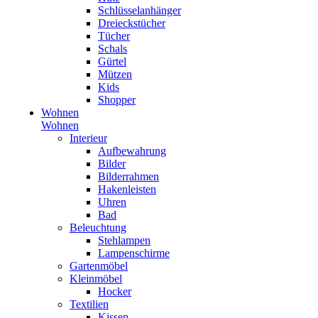
Schlüsselanhänger
Dreieckstücher
Tücher
Schals
Gürtel
Mützen
Kids
Shopper
Wohnen
Wohnen
Interieur
Aufbewahrung
Bilder
Bilderrahmen
Hakenleisten
Uhren
Bad
Beleuchtung
Stehlampen
Lampenschirme
Gartenmöbel
Kleinmöbel
Hocker
Textilien
Kissen