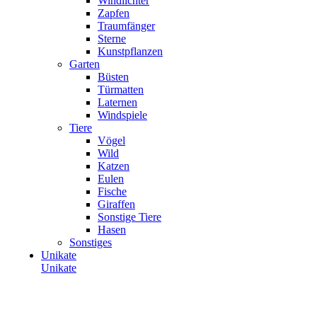
Windlichter
Zapfen
Traumfänger
Sterne
Kunstpflanzen
Garten
Büsten
Türmatten
Laternen
Windspiele
Tiere
Vögel
Wild
Katzen
Eulen
Fische
Giraffen
Sonstige Tiere
Hasen
Sonstiges
Unikate
Unikate