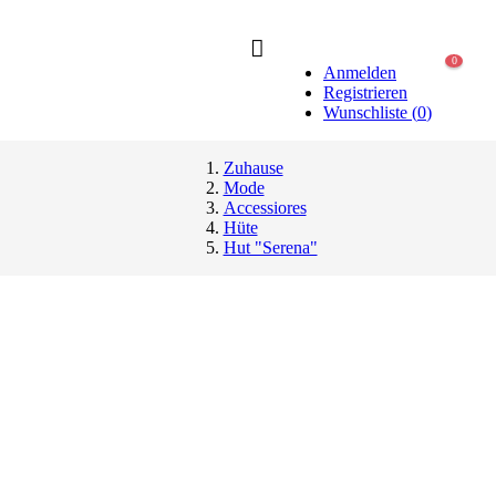
0
Anmelden
Registrieren
Wunschliste
(
0
)
Zuhause
Mode
Accessiores
Hüte
Hut "Serena"