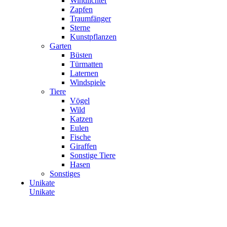
Windlichter
Zapfen
Traumfänger
Sterne
Kunstpflanzen
Garten
Büsten
Türmatten
Laternen
Windspiele
Tiere
Vögel
Wild
Katzen
Eulen
Fische
Giraffen
Sonstige Tiere
Hasen
Sonstiges
Unikate
Unikate