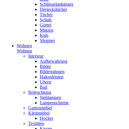
Schlüsselanhänger
Dreieckstücher
Tücher
Schals
Gürtel
Mützen
Kids
Shopper
Wohnen
Wohnen
Interieur
Aufbewahrung
Bilder
Bilderrahmen
Hakenleisten
Uhren
Bad
Beleuchtung
Stehlampen
Lampenschirme
Gartenmöbel
Kleinmöbel
Hocker
Textilien
Kissen