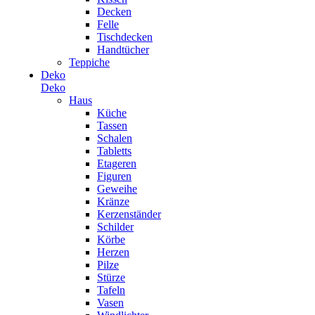
Decken
Felle
Tischdecken
Handtücher
Teppiche
Deko
Deko
Haus
Küche
Tassen
Schalen
Tabletts
Etageren
Figuren
Geweihe
Kränze
Kerzenständer
Schilder
Körbe
Herzen
Pilze
Stürze
Tafeln
Vasen