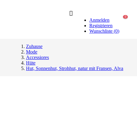
0
Anmelden
Registrieren
Wunschliste
(
0
)
Zuhause
Mode
Accessiores
Hüte
Hut, Sonnenhut, Strohhut, natur mit Fransen, Alva