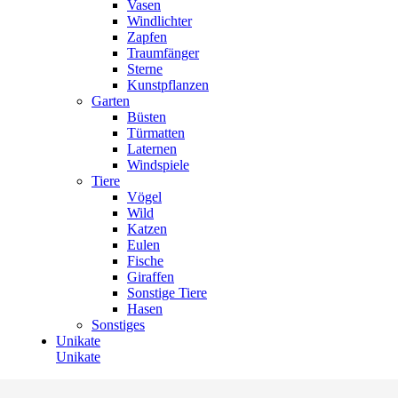
Vasen
Windlichter
Zapfen
Traumfänger
Sterne
Kunstpflanzen
Garten
Büsten
Türmatten
Laternen
Windspiele
Tiere
Vögel
Wild
Katzen
Eulen
Fische
Giraffen
Sonstige Tiere
Hasen
Sonstiges
Unikate
Unikate