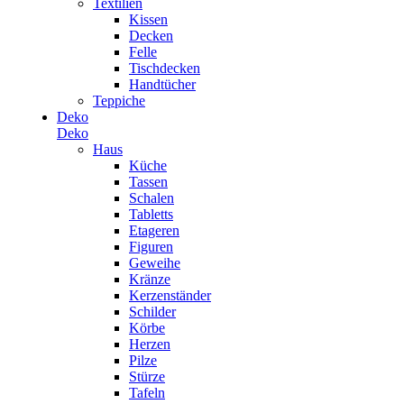
Textilien
Kissen
Decken
Felle
Tischdecken
Handtücher
Teppiche
Deko
Deko
Haus
Küche
Tassen
Schalen
Tabletts
Etageren
Figuren
Geweihe
Kränze
Kerzenständer
Schilder
Körbe
Herzen
Pilze
Stürze
Tafeln