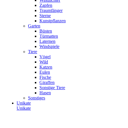
Windlichter
Zapfen
Traumfänger
Sterne
Kunstpflanzen
Garten
Büsten
Türmatten
Laternen
Windspiele
Tiere
Vögel
Wild
Katzen
Eulen
Fische
Giraffen
Sonstige Tiere
Hasen
Sonstiges
Unikate
Unikate