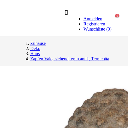
0
Anmelden
Registrieren
Wunschliste
(
0
)
Zuhause
Deko
Haus
Zapfen Valo, stehend, grau antik, Terracotta