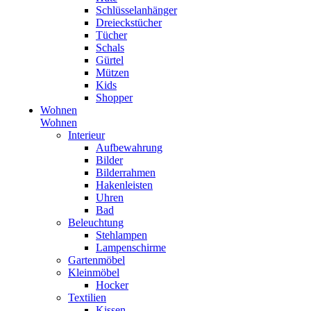
Schlüsselanhänger
Dreieckstücher
Tücher
Schals
Gürtel
Mützen
Kids
Shopper
Wohnen
Wohnen
Interieur
Aufbewahrung
Bilder
Bilderrahmen
Hakenleisten
Uhren
Bad
Beleuchtung
Stehlampen
Lampenschirme
Gartenmöbel
Kleinmöbel
Hocker
Textilien
Kissen