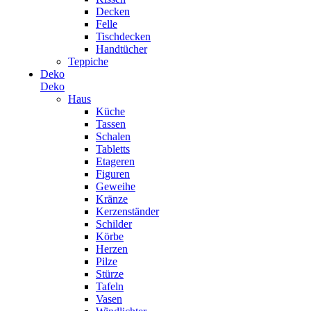
Decken
Felle
Tischdecken
Handtücher
Teppiche
Deko
Deko
Haus
Küche
Tassen
Schalen
Tabletts
Etageren
Figuren
Geweihe
Kränze
Kerzenständer
Schilder
Körbe
Herzen
Pilze
Stürze
Tafeln
Vasen