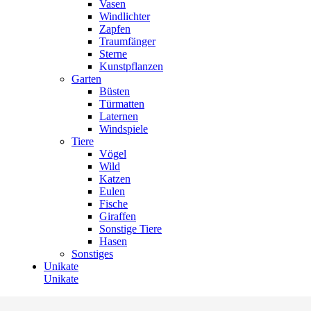
Vasen
Windlichter
Zapfen
Traumfänger
Sterne
Kunstpflanzen
Garten
Büsten
Türmatten
Laternen
Windspiele
Tiere
Vögel
Wild
Katzen
Eulen
Fische
Giraffen
Sonstige Tiere
Hasen
Sonstiges
Unikate
Unikate