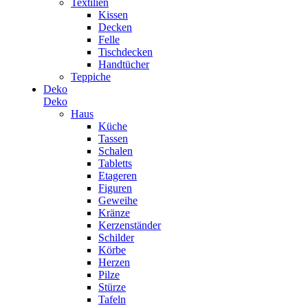
Textilien
Kissen
Decken
Felle
Tischdecken
Handtücher
Teppiche
Deko
Deko
Haus
Küche
Tassen
Schalen
Tabletts
Etageren
Figuren
Geweihe
Kränze
Kerzenständer
Schilder
Körbe
Herzen
Pilze
Stürze
Tafeln