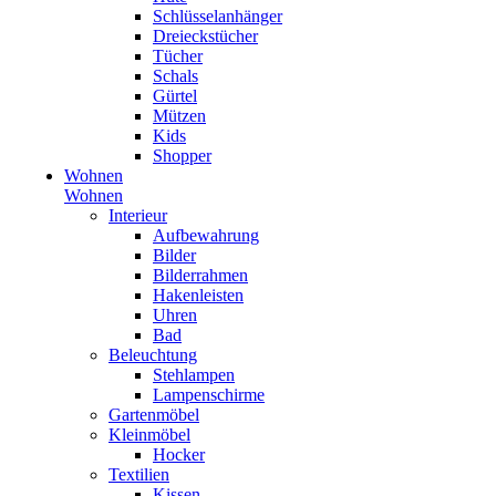
Schlüsselanhänger
Dreieckstücher
Tücher
Schals
Gürtel
Mützen
Kids
Shopper
Wohnen
Wohnen
Interieur
Aufbewahrung
Bilder
Bilderrahmen
Hakenleisten
Uhren
Bad
Beleuchtung
Stehlampen
Lampenschirme
Gartenmöbel
Kleinmöbel
Hocker
Textilien
Kissen