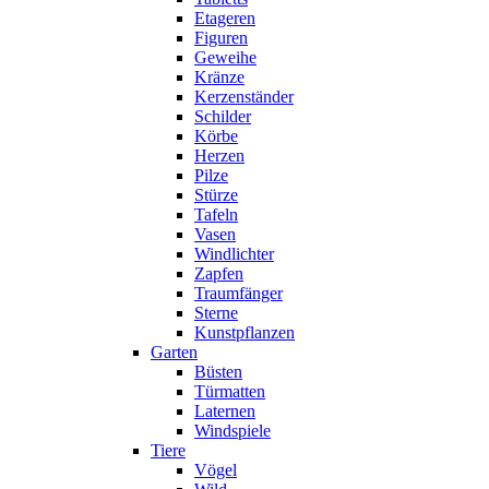
Etageren
Figuren
Geweihe
Kränze
Kerzenständer
Schilder
Körbe
Herzen
Pilze
Stürze
Tafeln
Vasen
Windlichter
Zapfen
Traumfänger
Sterne
Kunstpflanzen
Garten
Büsten
Türmatten
Laternen
Windspiele
Tiere
Vögel