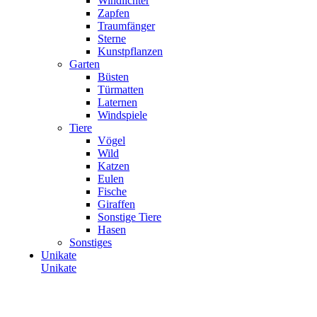
Windlichter
Zapfen
Traumfänger
Sterne
Kunstpflanzen
Garten
Büsten
Türmatten
Laternen
Windspiele
Tiere
Vögel
Wild
Katzen
Eulen
Fische
Giraffen
Sonstige Tiere
Hasen
Sonstiges
Unikate
Unikate