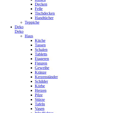
Decken
Felle
Tischdecken
Handtücher
Teppiche
Deko
Deko
Haus
Küche
Tassen
Schalen
Tabletts
Etageren
Figuren
Geweihe
Kränze
Kerzenständer
Schilder
Körbe
Herzen
Pilze
Stürze
Tafeln
Vasen