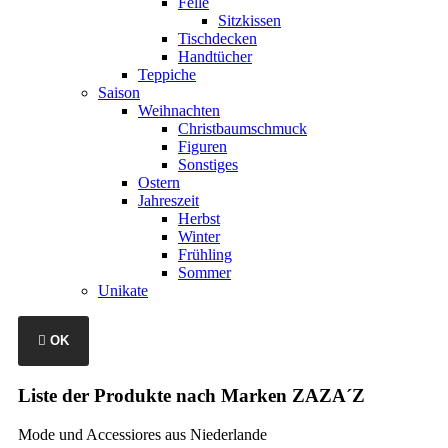
Felle
Sitzkissen
Tischdecken
Handtücher
Teppiche
Saison
Weihnachten
Christbaumschmuck
Figuren
Sonstiges
Ostern
Jahreszeit
Herbst
Winter
Frühling
Sommer
Unikate

OK
Liste der Produkte nach Marken ZAZA´Z
Mode und Accessiores aus Niederlande