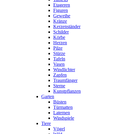
Etageren
Figuren
Geweihe
Kränze
Kerzenständer
Schilder
Körbe
Herzen
Pilze
Stürze
Tafeln
Vasen
Windlichter
Zapfen
Traumfänger
Sterne
Kunstpflanzen
Garten
Büsten
Türmatten
Laternen
Windspiele
Tiere
Vögel