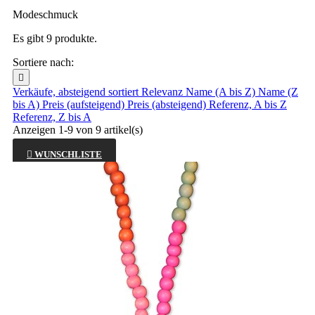
Modeschmuck
Es gibt 9 produkte.
Sortiere nach:

Verkäufe, absteigend sortiert
Relevanz
Name (A bis Z)
Name (Z
bis A)
Preis (aufsteigend)
Preis (absteigend)
Referenz, A bis Z
Referenz, Z bis A
Anzeigen 1-9 von 9 artikel(s)

WUNSCHLISTE