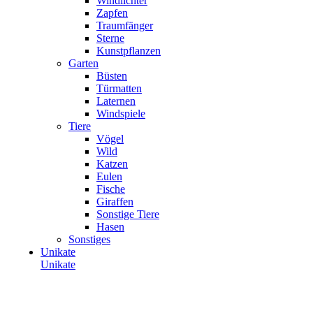
Windlichter
Zapfen
Traumfänger
Sterne
Kunstpflanzen
Garten
Büsten
Türmatten
Laternen
Windspiele
Tiere
Vögel
Wild
Katzen
Eulen
Fische
Giraffen
Sonstige Tiere
Hasen
Sonstiges
Unikate
Unikate