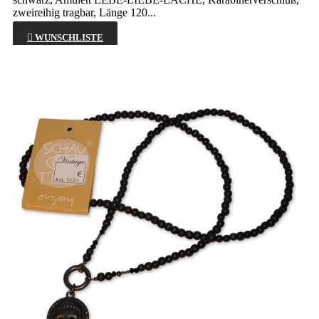
zweireihig tragbar, Länge 120...

WUNSCHLISTE