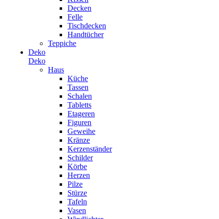
Decken
Felle
Tischdecken
Handtücher
Teppiche
Deko
Deko
Haus
Küche
Tassen
Schalen
Tabletts
Etageren
Figuren
Geweihe
Kränze
Kerzenständer
Schilder
Körbe
Herzen
Pilze
Stürze
Tafeln
Vasen