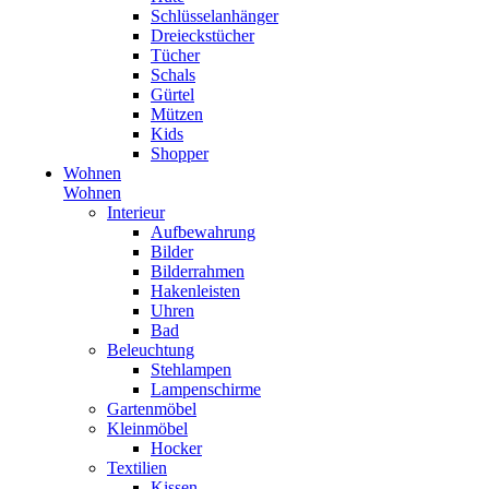
Schlüsselanhänger
Dreieckstücher
Tücher
Schals
Gürtel
Mützen
Kids
Shopper
Wohnen
Wohnen
Interieur
Aufbewahrung
Bilder
Bilderrahmen
Hakenleisten
Uhren
Bad
Beleuchtung
Stehlampen
Lampenschirme
Gartenmöbel
Kleinmöbel
Hocker
Textilien
Kissen