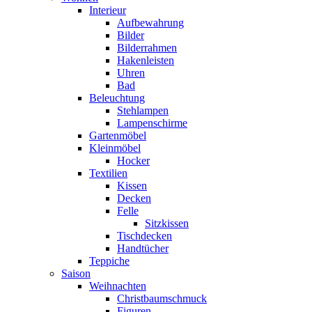
Interieur
Aufbewahrung
Bilder
Bilderrahmen
Hakenleisten
Uhren
Bad
Beleuchtung
Stehlampen
Lampenschirme
Gartenmöbel
Kleinmöbel
Hocker
Textilien
Kissen
Decken
Felle
Sitzkissen
Tischdecken
Handtücher
Teppiche
Saison
Weihnachten
Christbaumschmuck
Figuren