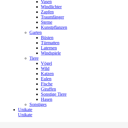
Vasen
Windlichter
Zapfen
Traumfänger
Sterne
Kunstpflanzen
Garten
Büsten
Türmatten
Laternen
Windspiele
Tiere
Vögel
Wild
Katzen
Eulen
Fische
Giraffen
Sonstige Tiere
Hasen
Sonstiges
Unikate
Unikate