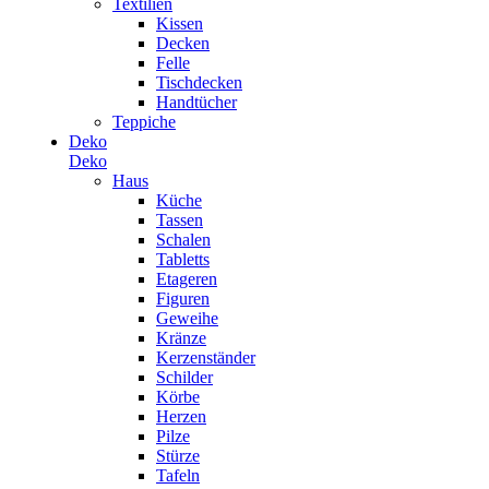
Textilien
Kissen
Decken
Felle
Tischdecken
Handtücher
Teppiche
Deko
Deko
Haus
Küche
Tassen
Schalen
Tabletts
Etageren
Figuren
Geweihe
Kränze
Kerzenständer
Schilder
Körbe
Herzen
Pilze
Stürze
Tafeln