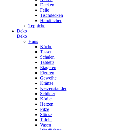
Decken
Felle
Tischdecken
Handtücher
Teppiche
Deko
Deko
Haus
Küche
Tassen
Schalen
Tabletts
Etageren
Figuren
Geweihe
Kränze
Kerzenständer
Schilder
Körbe
Herzen
Pilze
Stürze
Tafeln
Vasen