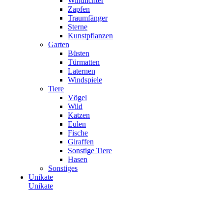
Windlichter
Zapfen
Traumfänger
Sterne
Kunstpflanzen
Garten
Büsten
Türmatten
Laternen
Windspiele
Tiere
Vögel
Wild
Katzen
Eulen
Fische
Giraffen
Sonstige Tiere
Hasen
Sonstiges
Unikate
Unikate