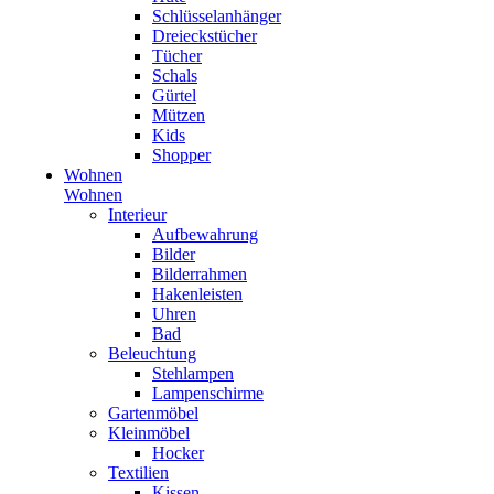
Schlüsselanhänger
Dreieckstücher
Tücher
Schals
Gürtel
Mützen
Kids
Shopper
Wohnen
Wohnen
Interieur
Aufbewahrung
Bilder
Bilderrahmen
Hakenleisten
Uhren
Bad
Beleuchtung
Stehlampen
Lampenschirme
Gartenmöbel
Kleinmöbel
Hocker
Textilien
Kissen