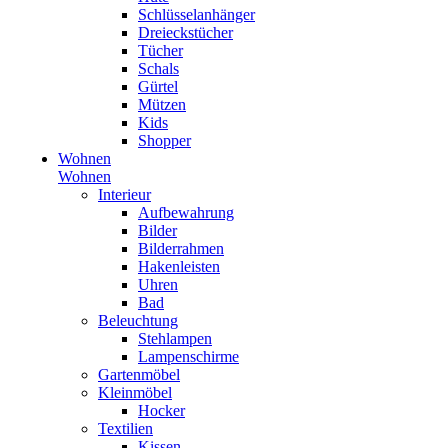
Schlüsselanhänger
Dreieckstücher
Tücher
Schals
Gürtel
Mützen
Kids
Shopper
Wohnen
Wohnen
Interieur
Aufbewahrung
Bilder
Bilderrahmen
Hakenleisten
Uhren
Bad
Beleuchtung
Stehlampen
Lampenschirme
Gartenmöbel
Kleinmöbel
Hocker
Textilien
Kissen