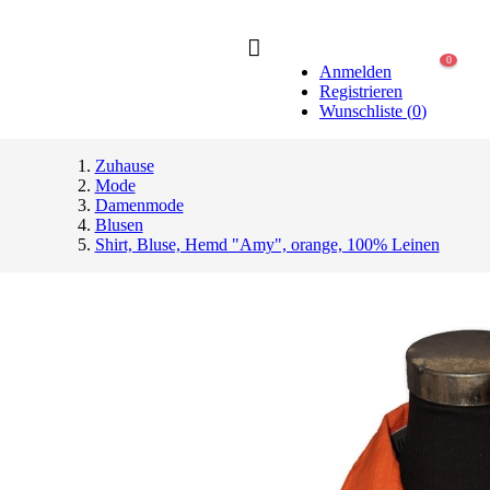
0
Anmelden
Registrieren
Wunschliste
(
0
)
Zuhause
Mode
Damenmode
Blusen
Shirt, Bluse, Hemd "Amy", orange, 100% Leinen