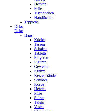
Decken
Felle
Tischdecken
Handtücher
Teppiche
Deko
Deko
Haus
Küche
Tassen
Schalen
Tabletts
Etageren
Figuren
Geweihe
Kränze
Kerzenständer
Schilder
Körbe
Herzen
Pilze
Stürze
Tafeln
Vasen