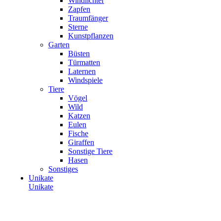
Windlichter
Zapfen
Traumfänger
Sterne
Kunstpflanzen
Garten
Büsten
Türmatten
Laternen
Windspiele
Tiere
Vögel
Wild
Katzen
Eulen
Fische
Giraffen
Sonstige Tiere
Hasen
Sonstiges
Unikate
Unikate